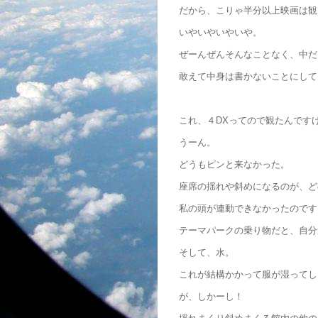
だから、こりゃ半分以上映画は観
いやいやいやいや。
ぜーんぜんそんなことなく、中だ
敢えて中身は書かないことにして
これ、４DXってので観たんです
うーん。
どうもピンと来なかった。
座席の揺れや斜めになるのが、ど
私の頭が連動できなかったのです
テーマパークの乗り物だと、自分
そして、水。
これが結構かかって服が湿ってし
が、しかーし！