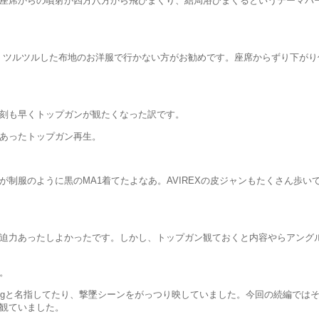
座席からの噴射が四方八方から飛びまくり、結局浴びまくるというテーマパ
、ツルツルした布地のお洋服で行かない方がお勧めです。座席からずり下がり
刻も早くトップガンが観たくなった訳です。
あったトップガン再生。
が制服のように黒のMA1着てたよなあ。AVIREXの皮ジャンもたくさん歩い
迫力あったしよかったです。しかし、トップガン観ておくと内容やらアング
。
igと名指してたり、撃墜シーンをがっつり映していました。今回の続編では
観ていました。