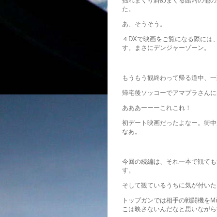
揺れまくり斜めまくる館内の他の
た。
あ、そうそう。
４DXで映画をご覧になる際には
す。まさにデンジャーゾーン。
もうもう観終わって帰る道中、一
帰宅後ソッコーでアマプラさんに
あああーーーこれこれ！
初デート映画だったよなー。街中
なあ。
今回の続編は、それ一本で観ても
す。
そして観ているうちに気が付いた
トップガンでは相手の戦闘機をM
こは映さないんだなと思いながら